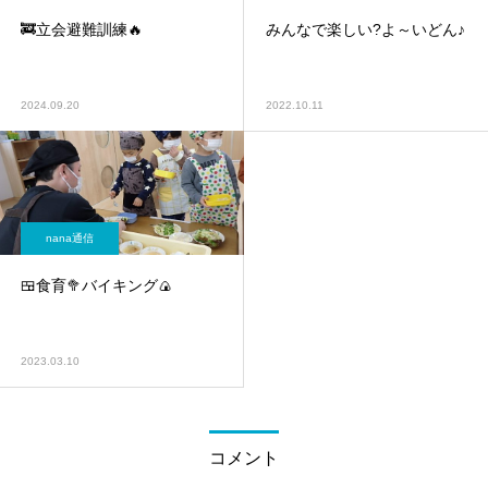
🚒立会避難訓練🔥
みんなで楽しい?よ～いどん♪
2024.09.20
2022.10.11
nana通信
🍱食育🥦バイキング🍙
2023.03.10
コメント