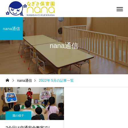
nana通信
nana通信
nana通信
2022年 5月の記事一覧
園の様子
?今日は交通安全教室でし