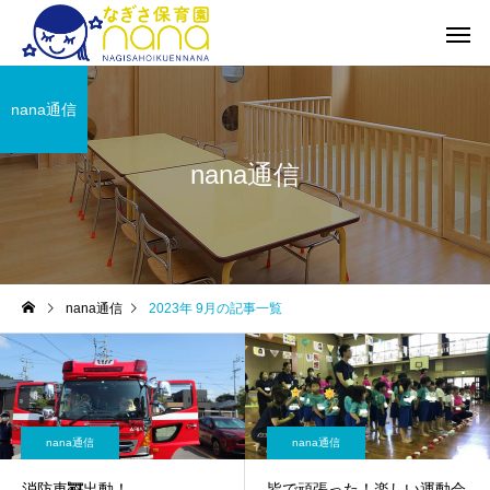
nana通信
nana通信
nana通信
2023年 9月の記事一覧
nana通信
nana通信
消防車🚒出動！
皆で頑張った！楽しい運動会