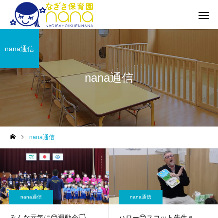
nana通信
nana通信
nana通信
nana通信
nana通信
みんな元気に😊運動会🏳
ハロー😊スコット先生♬