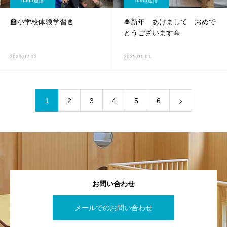
nana通信
nana通信
🏫小学校体験学習📓
🎍新年 あけまして おめで
とうございます🎍
2025.02.12
2025.01.01
1
2
3
4
5
6
お問い合わせ
メールでのお問い合わせ