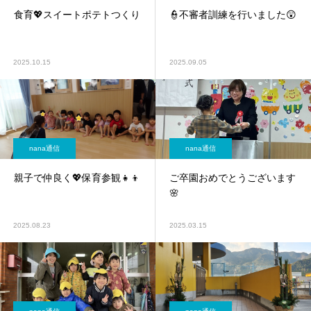
食育💖スイートポテトつくり
👮不審者訓練を行いました😲
2025.10.15
2025.09.05
nana通信
nana通信
親子で仲良く💖保育参観👧👦
ご卒園おめでとうございます
🌸
2025.08.23
2025.03.15