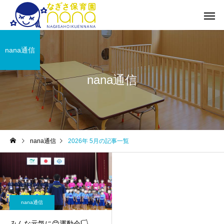
nana通信
nana通信
nana通信
2026年 5月の記事一覧
nana通信
みんな元気に😊運動会🏳