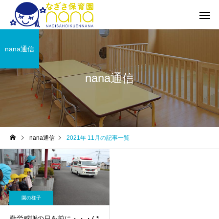
nana通信
nana通信
nana通信
2021年 11月の記事一覧
園の様子
勤労感謝の日を前に・・・( *