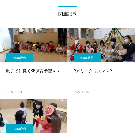
関連記事
nana通信
nana通信
親子で仲良く💖保育参観👧👦
?メリークリスマス?
2025.08.23
2022.12.23
nana通信